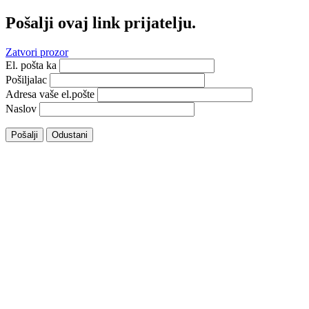
Pošalji ovaj link prijatelju.
Zatvori prozor
El. pošta ka
Pošiljalac
Adresa vaše el.pošte
Naslov
Pošalji
Odustani