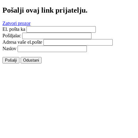
Pošalji ovaj link prijatelju.
Zatvori prozor
El. pošta ka
Pošiljalac
Adresa vaše el.pošte
Naslov
Pošalji
Odustani