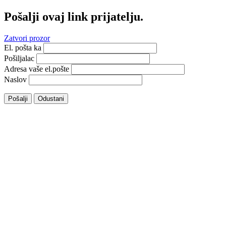
Pošalji ovaj link prijatelju.
Zatvori prozor
El. pošta ka
Pošiljalac
Adresa vaše el.pošte
Naslov
Pošalji
Odustani