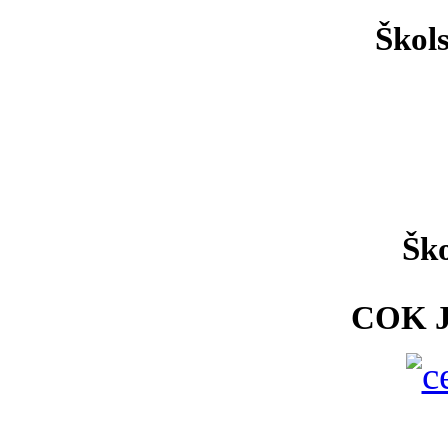
Škol
Ško
COK 