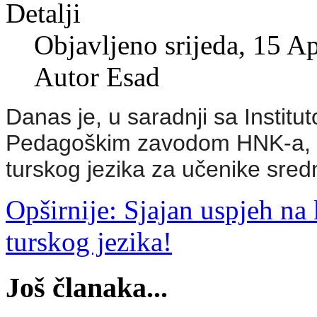
Detalji
Objavljeno srijeda, 15 A
Autor Esad
Danas je, u saradnji sa Instit
Pedagoškim zavodom HNK-a, o
turskog jezika za učenike sredn
Opširnije: Sjajan uspjeh na
turskog jezika!
Još članaka...