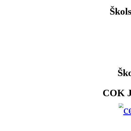
Škol
Ško
COK 