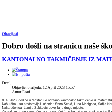
Obavijesti
Dobro došli na stranicu naše ško
KANTONALNO TAKMIČENJE IZ MATEMATIK
Detalji
Objavljeno srijeda, 12 April 2023 15:57
Autor Esad
8. 4. 2023. godine u Mostaru je održano kantonalno takmičenje iz matemati
Našu školu su predstavljali učenici: Đana Šehić, Luna Manigoda, Safija Nezir
Naša učenica Lamija Sabitović osvojila je drugo mjesto.
Zahvaljujemo se svim učesnicima na učešću u takmičenju, a iskrene četitke 