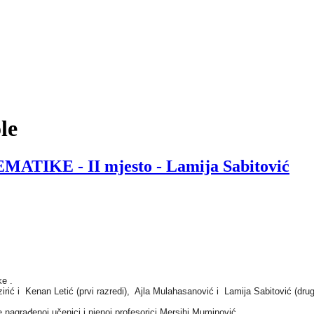
le
E - II mjesto - Lamija Sabitović
ke .
ić i Kenan Letić (prvi razredi), Ajla Mulahasanović i Lamija Sabitović (drugi 
nagrađenoj učenici i njenoj profesorici Mersihi Muminović.