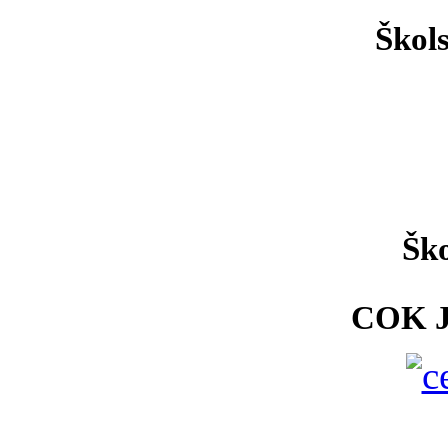
Škol
Ško
COK 