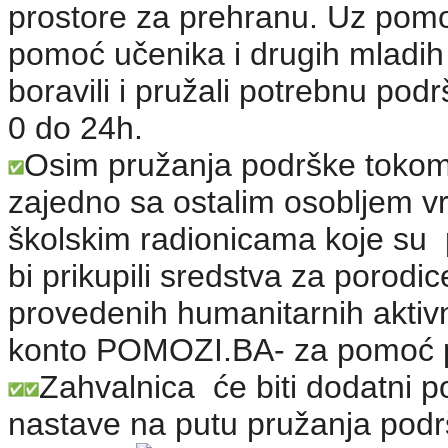
prostore za prehranu. Uz pom
pomoć učenika i drugih mladih 
boravili i pružali potrebnu pod
0 do 24h.
Osim pružanja podrške tokom 
zajedno sa ostalim osobljem vri
školskim radionicama koje su p
bi prikupili sredstva za poro
provedenih humanitarnih aktiv
konto POMOZI.BA- za pomoć p
Zahvalnica će biti dodatni p
nastave na putu pružanja podrš