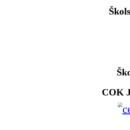
Škol
Ško
COK 