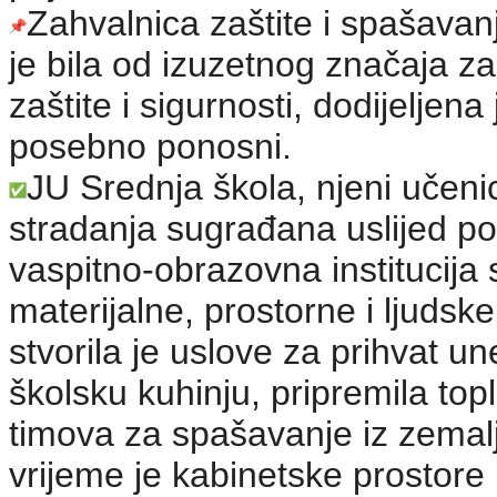
Zahvalnica zaštite i spašava
je bila od izuzetnog značaja z
zaštite i sigurnosti, dodijeljen
posebno ponosni.
JU Srednja škola, njeni učeni
stradanja sugrađana uslijed pop
vaspitno-obrazovna institucija 
materijalne, prostorne i ljudsk
stvorila je uslove za prihvat un
školsku kuhinju, pripremila top
timova za spašavanje iz zemalj
vrijeme je kabinetske prostore