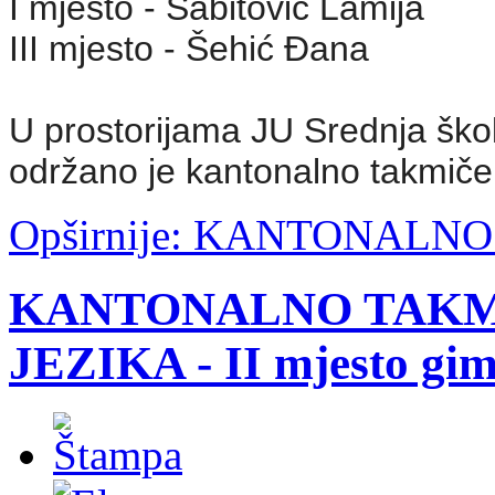
I mjesto - Sabitović Lamija
III mjesto - Šehić Đana
U prostorijama JU Srednja škol
održano je kantonalno takmičenj
Opširnije: KANTONALNO
KANTONALNO TAKM
JEZIKA - II mjesto gim