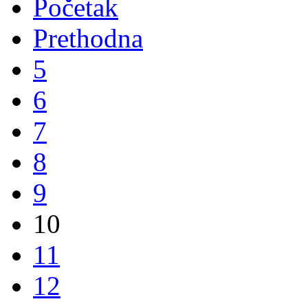
Početak
Prethodna
5
6
7
8
9
10
11
12