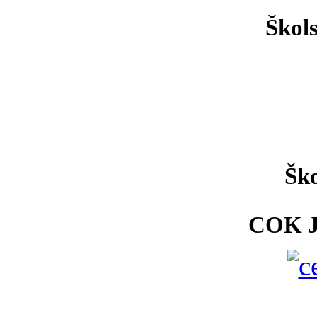
Škol
Ško
COK 