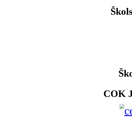
Škol
Ško
COK 