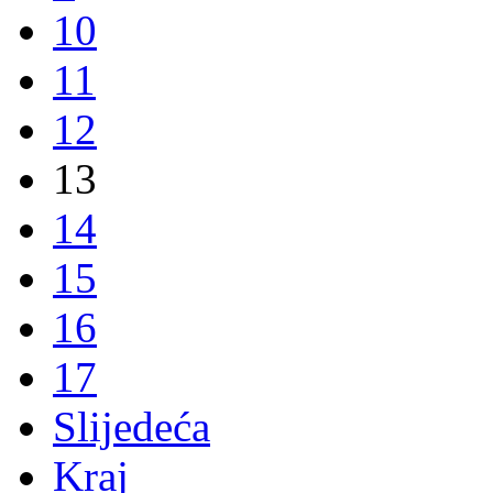
10
11
12
13
14
15
16
17
Slijedeća
Kraj